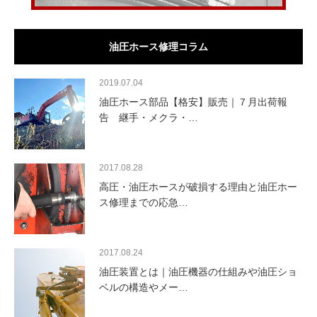
油圧ホース修理コラム
2019.07.04
油圧ホース部品【格安】販売｜７月出荷報
告 継手・メクラ・…
2017.08.28
高圧・油圧ホースが破損する理由と油圧ホー
ス修理までの応急…
2017.08.24
油圧装置とは｜油圧機器の仕組みや油圧ショ
ベルの構造やメー…