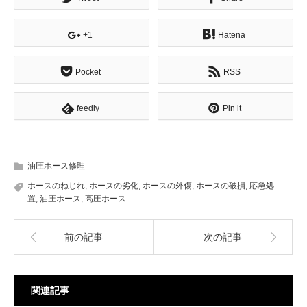
+1
Hatena
Pocket
RSS
feedly
Pin it
油圧ホース修理
ホースのねじれ
,
ホースの劣化
,
ホースの外傷
,
ホースの破損
,
応急処
置
,
油圧ホース
,
高圧ホース
前の記事
次の記事
関連記事
電話
問い合わせ