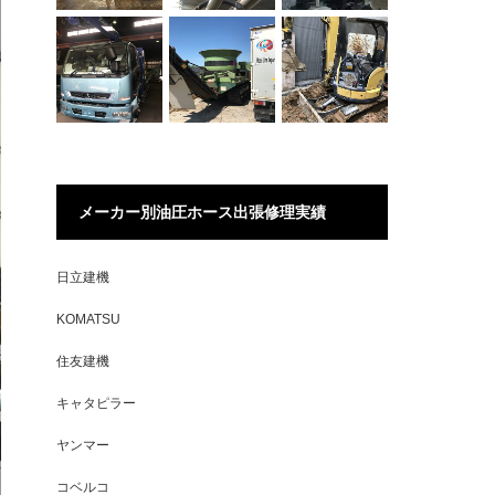
メーカー別油圧ホース出張修理実績
日立建機
KOMATSU
住友建機
キャタピラー
ヤンマー
コベルコ