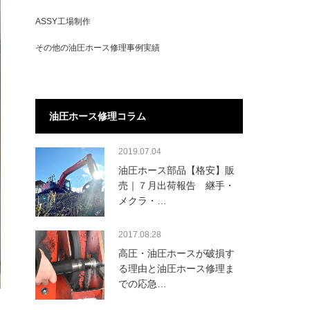
ASSY工場制作
その他の油圧ホース修理事例実績
油圧ホース修理コラム
2019.07.04
油圧ホース部品【格安】販
売｜７月出荷報告 継手・
メクラ・…
2017.08.28
高圧・油圧ホースが破損す
る理由と油圧ホース修理ま
での応急…
は