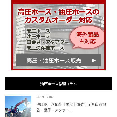
油圧ホース修理コラム
2019.07.04
油圧ホース部品【格安】販売｜７月出荷報
告 継手・メクラ・…