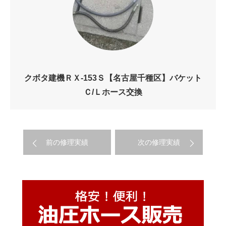
クボタ建機ＲＸ-153Ｓ【名古屋千種区】バケット
Ｃ/Ｌホース交換
前の修理実績
次の修理実績