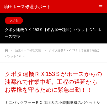
油圧ホース修理サポート
クボタ
クボタ建機ＲＸ-153Ｓ【名古屋千種区】バケットＣ/Ｌホ
ース交換
ホーム
油圧ホース修理実績
クボタ建機ＲＸ-153Ｓ【名古屋千種区】
バケットＣ/Ｌホ…
クボタ建機ＲＸ153Ｓがホースからの
油漏れで作業中断。工程の遅延から
お客様を守るために緊急出動！！
ミニバックフォーＲＸ-153Ｓの小型掘削機のバケットシ