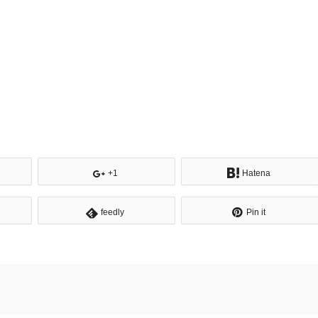
+1
Hatena
feedly
Pin it