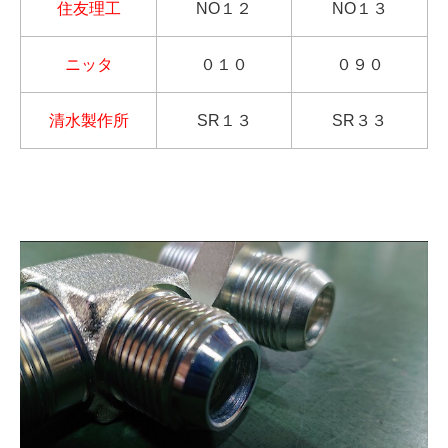
住友理工
NO１２
NO１３
ニッタ
０１０
０９０
清水製作所
SR１３
SR３３