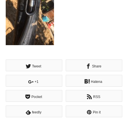
Tweet
Share
+1
Hatena
Pocket
RSS
feedly
Pin it