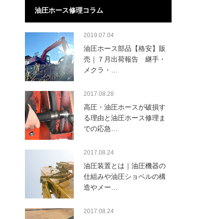
油圧ホース修理コラム
2019.07.04
油圧ホース部品【格安】販
売｜７月出荷報告 継手・
メクラ・…
2017.08.28
高圧・油圧ホースが破損す
る理由と油圧ホース修理ま
での応急…
2017.08.24
油圧装置とは｜油圧機器の
仕組みや油圧ショベルの構
造やメー…
2017.08.24