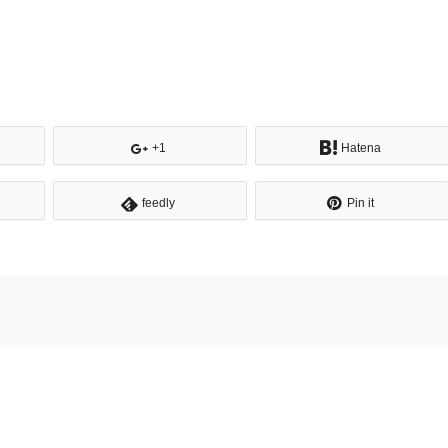
+1
Hatena
feedly
Pin it