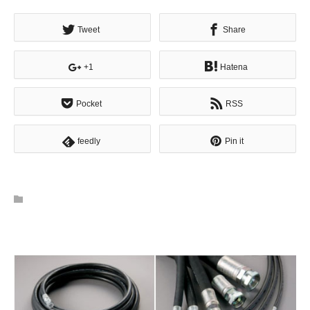
Tweet
Share
+1
Hatena
Pocket
RSS
feedly
Pin it