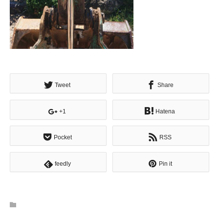
Tweet
Share
+1
Hatena
Pocket
RSS
feedly
Pin it