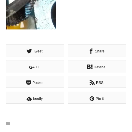
Tweet
Share
+1
Hatena
Pocket
RSS
feedly
Pin it