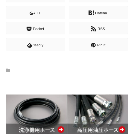
+1
Hatena
Pocket
RSS
feedly
Pin it