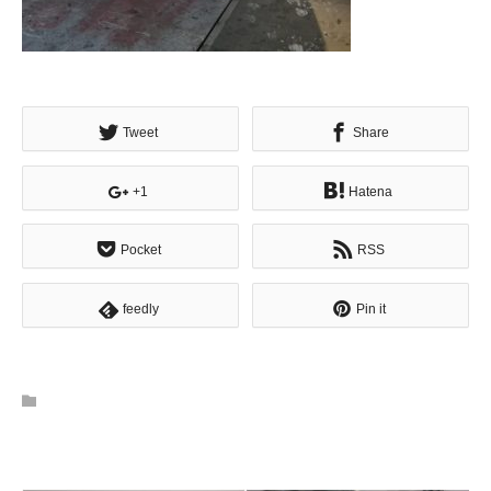
Tweet
Share
+1
Hatena
Pocket
RSS
feedly
Pin it