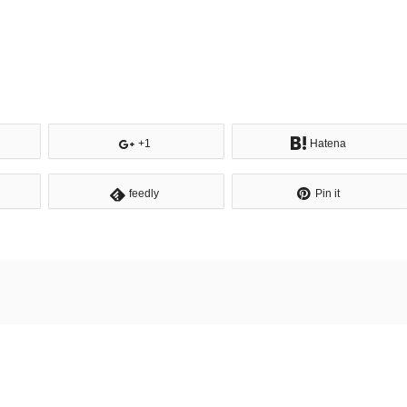
+1
Hatena
feedly
Pin it