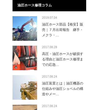
油圧ホース修理コラム
2019.07.04
油圧ホース部品【格安】販
売｜７月出荷報告 継手・
メクラ・…
2017.08.28
高圧・油圧ホースが破損す
る理由と油圧ホース修理ま
での応急…
2017.08.24
油圧装置とは｜油圧機器の
仕組みや油圧ショベルの構
造やメー…
2017.08.24