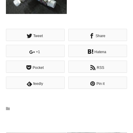
Tweet
Share
+1
Hatena
Pocket
RSS
feedly
Pin it