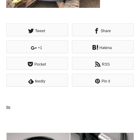
Tweet
Share
+1
Hatena
Pocket
RSS
feedly
Pin it