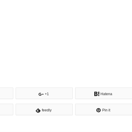
+1
Hatena
feedly
Pin it