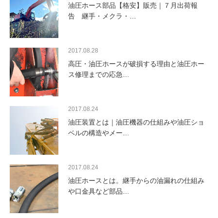
油圧ホース部品【格安】販売｜７月出荷報
告 継手・メクラ・…
2017.08.28
高圧・油圧ホースが破損する理由と油圧ホー
ス修理までの応急…
2017.08.24
油圧装置とは｜油圧機器の仕組みや油圧ショ
ベルの構造やメー…
2017.08.24
油圧ホースとは。継手からの油漏れの仕組み
や口金具など部品…