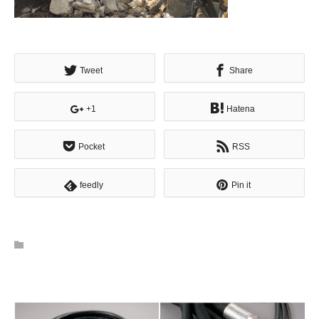
Tweet
Share
+1
Hatena
Pocket
RSS
feedly
Pin it