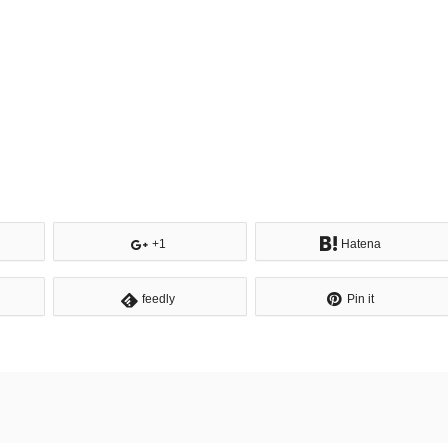
+1
Hatena
feedly
Pin it