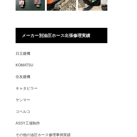
メーカー別油圧ホース出張修理実績
日立建機
KOMATSU
住友建機
キャタピラー
ヤンマー
コベルコ
ASSY工場制作
その他の油圧ホース修理事例実績