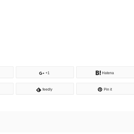
+1
Hatena
feedly
Pin it