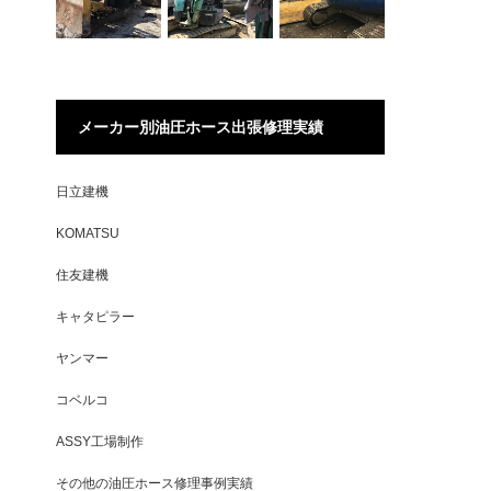
メーカー別油圧ホース出張修理実績
日立建機
KOMATSU
住友建機
キャタピラー
ヤンマー
コベルコ
ASSY工場制作
その他の油圧ホース修理事例実績