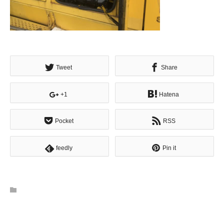
Tweet
Share
+1
Hatena
Pocket
RSS
feedly
Pin it