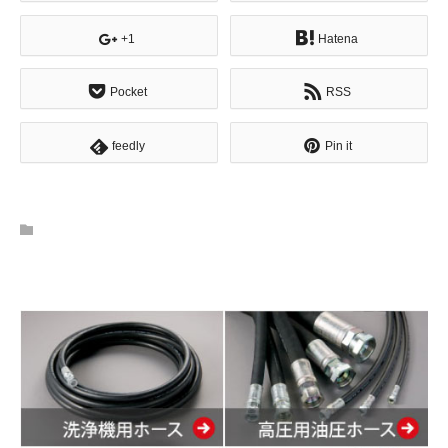
+1
Hatena
Pocket
RSS
feedly
Pin it