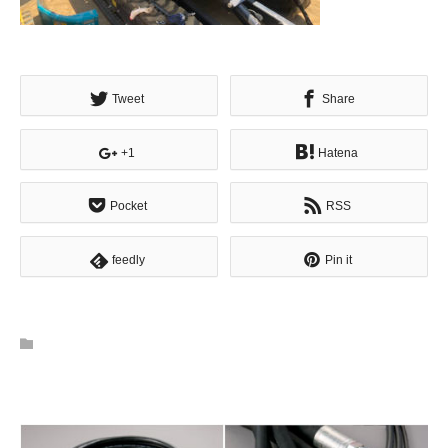
Tweet
Share
+1
Hatena
Pocket
RSS
feedly
Pin it