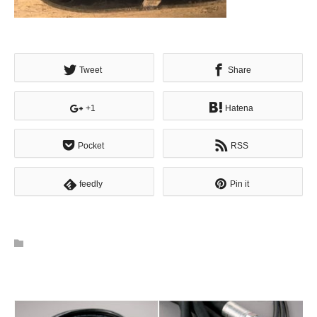
Tweet
Share
+1
Hatena
Pocket
RSS
feedly
Pin it