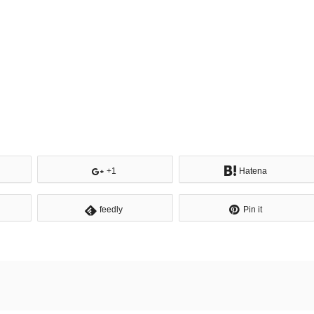
+1
Hatena
feedly
Pin it