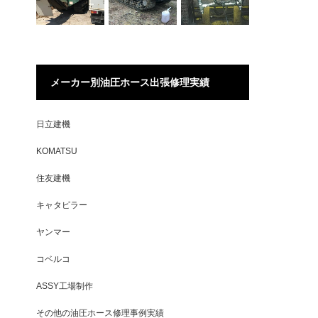
メーカー別油圧ホース出張修理実績
日立建機
KOMATSU
住友建機
キャタピラー
ヤンマー
コベルコ
ASSY工場制作
その他の油圧ホース修理事例実績