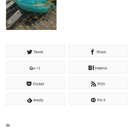
Tweet
Share
+1
Hatena
Pocket
RSS
feedly
Pin it