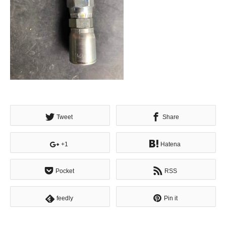
Tweet
Share
+1
Hatena
Pocket
RSS
feedly
Pin it