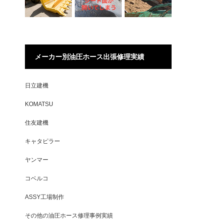
メーカー別油圧ホース出張修理実績
日立建機
KOMATSU
住友建機
キャタピラー
ヤンマー
コベルコ
ASSY工場制作
その他の油圧ホース修理事例実績