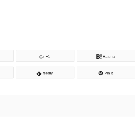
+1
Hatena
feedly
Pin it