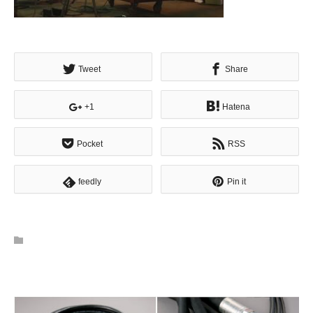
Tweet
Share
+1
Hatena
Pocket
RSS
feedly
Pin it