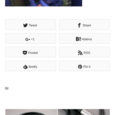
Tweet
Share
+1
Hatena
Pocket
RSS
feedly
Pin it