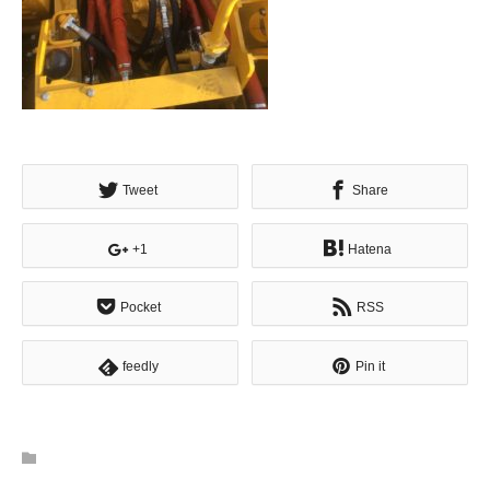
Tweet
Share
+1
Hatena
Pocket
RSS
feedly
Pin it