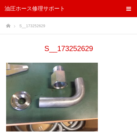
油圧ホース修理サポート
ホーム
S__173252629
S__173252629