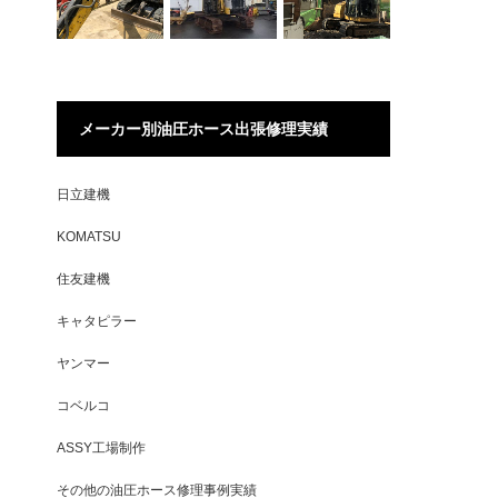
メーカー別油圧ホース出張修理実績
日立建機
KOMATSU
住友建機
キャタピラー
ヤンマー
コベルコ
ASSY工場制作
その他の油圧ホース修理事例実績