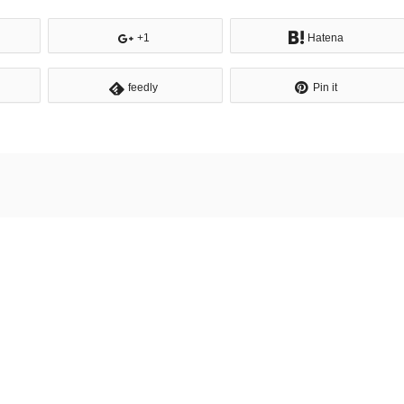
+1
Hatena
feedly
Pin it