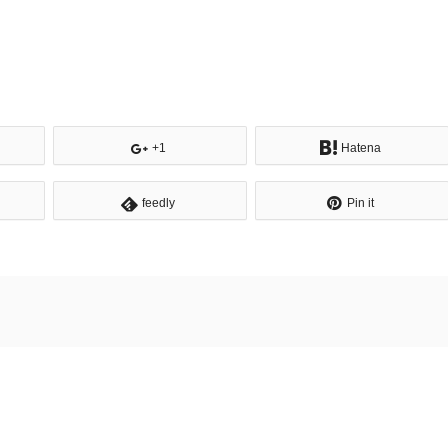
+1
Hatena
feedly
Pin it