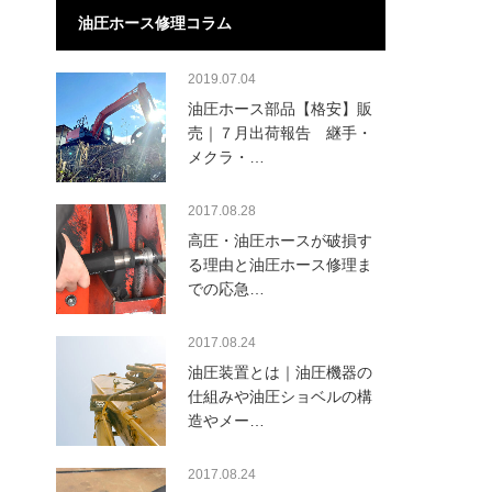
油圧ホース修理コラム
2019.07.04
油圧ホース部品【格安】販
売｜７月出荷報告 継手・
メクラ・…
2017.08.28
高圧・油圧ホースが破損す
る理由と油圧ホース修理ま
での応急…
2017.08.24
油圧装置とは｜油圧機器の
仕組みや油圧ショベルの構
造やメー…
2017.08.24