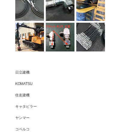
日立建機
KOMATSU
住友建機
キャタピラー
ヤンマー
コベルコ