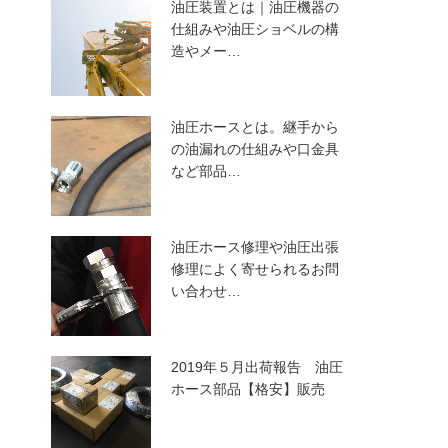
油圧装置とは｜油圧機器の
仕組みや油圧ショベルの構
造やメー…
油圧ホースとは。継手から
の油漏れの仕組みや口金具
など部品…
油圧ホース修理や油圧出張
修理によく寄せられるお問
い合わせ…
2019年５月出荷報告 油圧
ホース部品【格安】販売