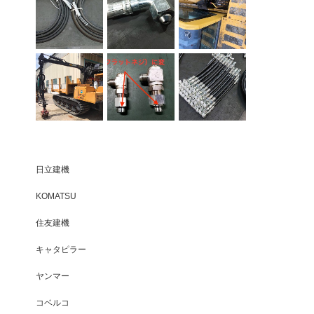
日立建機
KOMATSU
住友建機
キャタピラー
ヤンマー
コベルコ