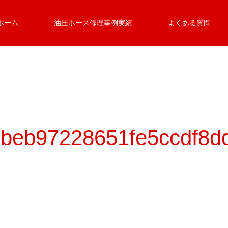
ホーム
油圧ホース修理事例実績
よくある質問
beb97228651fe5ccdf8