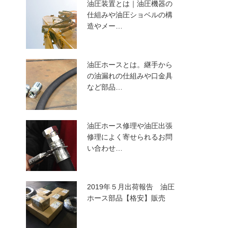
油圧装置とは｜油圧機器の
仕組みや油圧ショベルの構
造やメー…
油圧ホースとは。継手から
の油漏れの仕組みや口金具
など部品…
油圧ホース修理や油圧出張
修理によく寄せられるお問
い合わせ…
2019年５月出荷報告 油圧
ホース部品【格安】販売