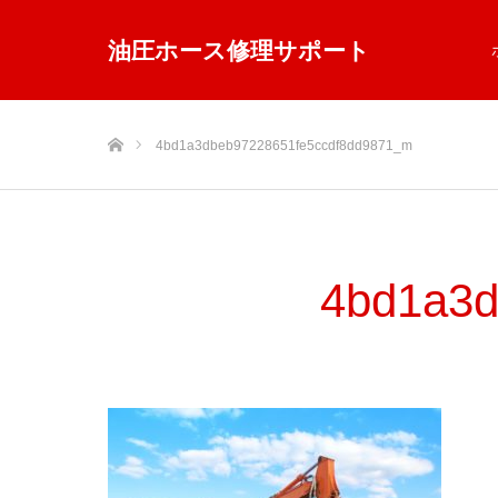
油圧ホース修理サポート
ホーム
4bd1a3dbeb97228651fe5ccdf8dd9871_m
4bd1a3d