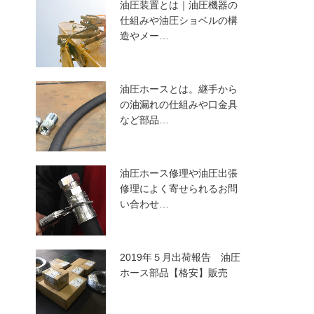
油圧装置とは｜油圧機器の
仕組みや油圧ショベルの構
造やメー…
油圧ホースとは。継手から
の油漏れの仕組みや口金具
など部品…
油圧ホース修理や油圧出張
修理によく寄せられるお問
い合わせ…
2019年５月出荷報告 油圧
ホース部品【格安】販売