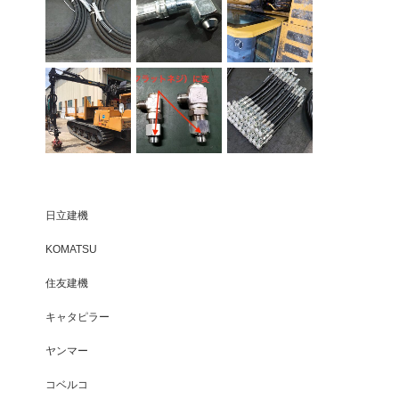
日立建機
KOMATSU
住友建機
キャタピラー
ヤンマー
コベルコ