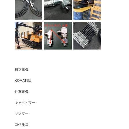
日立建機
KOMATSU
住友建機
キャタピラー
ヤンマー
コベルコ