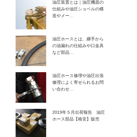
油圧装置とは｜油圧機器の
仕組みや油圧ショベルの構
造やメー…
油圧ホースとは。継手から
の油漏れの仕組みや口金具
など部品…
油圧ホース修理や油圧出張
修理によく寄せられるお問
い合わせ…
2019年５月出荷報告 油圧
ホース部品【格安】販売