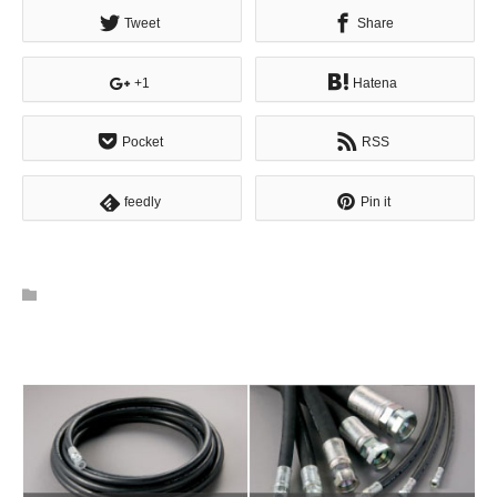
Tweet
Share
+1
Hatena
Pocket
RSS
feedly
Pin it