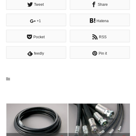
Tweet
Share
+1
Hatena
Pocket
RSS
feedly
Pin it