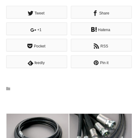
Tweet
Share
+1
Hatena
Pocket
RSS
feedly
Pin it