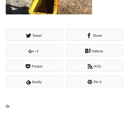
Tweet
Share
+1
Hatena
Pocket
RSS
feedly
Pin it