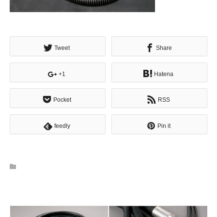
Tweet
Share
+1
Hatena
Pocket
RSS
feedly
Pin it