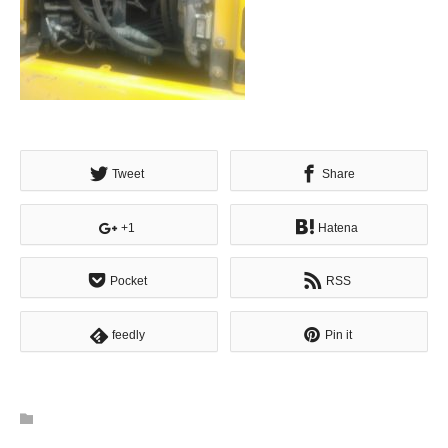
Tweet
Share
+1
Hatena
Pocket
RSS
feedly
Pin it