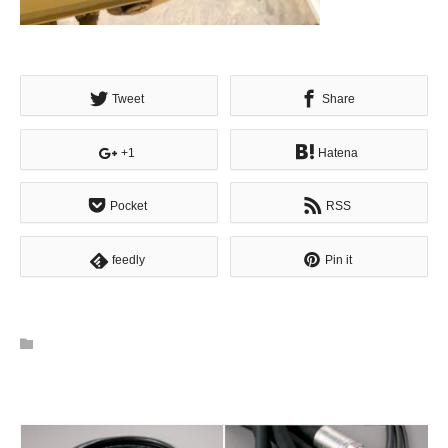
Tweet
Share
+1
Hatena
Pocket
RSS
feedly
Pin it