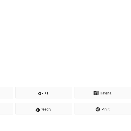
+1
Hatena
feedly
Pin it