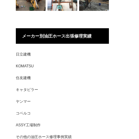
メーカー別油圧ホース出張修理実績
日立建機
KOMATSU
住友建機
キャタピラー
ヤンマー
コベルコ
ASSY工場制作
その他の油圧ホース修理事例実績