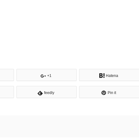
+1
Hatena
feedly
Pin it