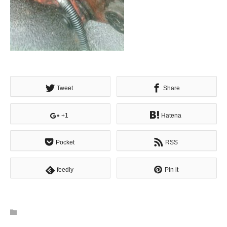
Tweet
Share
+1
Hatena
Pocket
RSS
feedly
Pin it