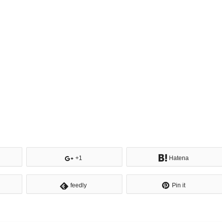
+1
Hatena
feedly
Pin it