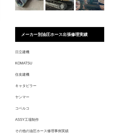
メーカー別油圧ホース出張修理実績
日立建機
KOMATSU
住友建機
キャタピラー
ヤンマー
コベルコ
ASSY工場制作
その他の油圧ホース修理事例実績